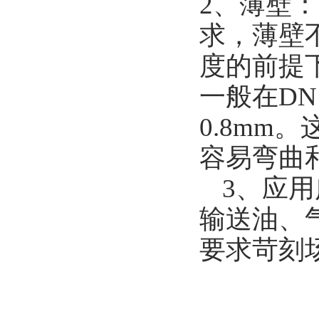
2、薄壁
求，薄壁
度的前提
一般在DN
0.8m
容易弯曲
3、应
输送油、
要求苛刻