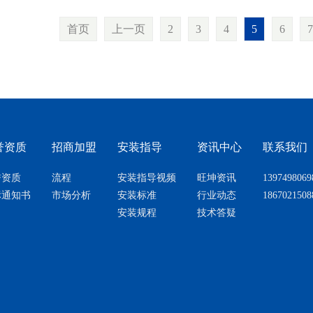
首页
上一页
2
3
4
5
6
7
誉资质
招商加盟
安装指导
资讯中心
联系我们
誉资质
流程
安装指导视频
旺坤资讯
1397498069
标通知书
市场分析
安装标准
行业动态
1867021508
安装规程
技术答疑